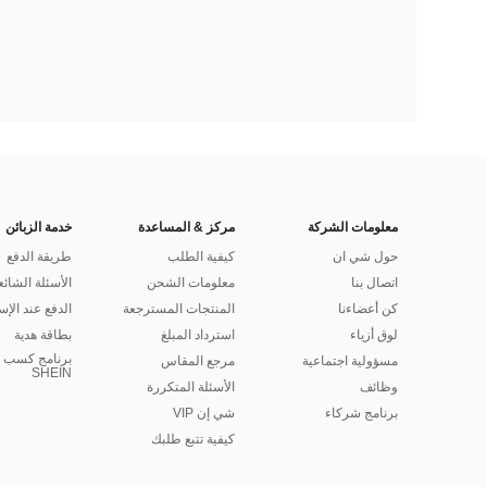
معلومات الشركة
مركز & المساعدة
خدمة الزبائن
حول شي ان
كيفية الطلب
طريقة الدفع
اتصال بنا
معلومات الشحن
الأسئلة الشائع
كن أعضاءنا
المنتجات المسترجعة
الدفع عند الإس
لوق أزياء
استرداد المبلغ
بطاقة هدية
برنامج كسب ا
مسؤولية اجتماعية
مرجع المقاس
SHEIN
وظائف
الأسئلة المتكررة
برنامج شركاء
شي إن VIP
كيفية تتبع طلبك