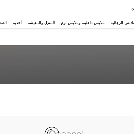
ن
Use up and down arrow keys to البحث الأخير and البحث والعثور. Press Enter to select.
لابس الرجالية
ملابس داخلية، وملابس نوم
المنزل والمعيشة
أحذية
الصح