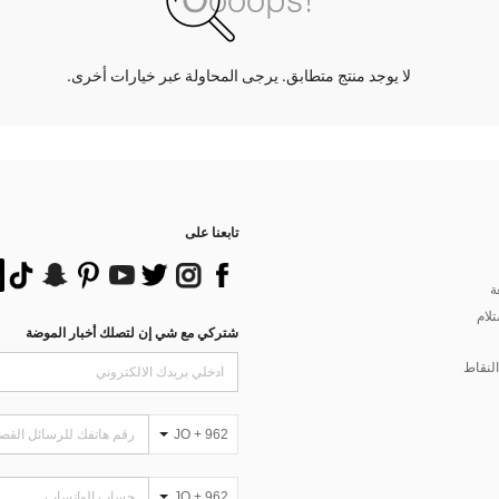
لا يوجد منتج متطابق. يرجى المحاولة عبر خيارات أخرى.
تابعنا على
ة
تلام
شتركي مع شي إن لتصلك أخبار الموضة
لنقاط
JO + 962
JO + 962