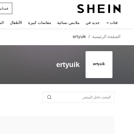
فساتي
 navigate search
فئات
جديد في
ملابس نسائية
مقاسات كبيرة
الأطفال
الم
الصفحة الرئيسية
ertyuik
/
ertyuik