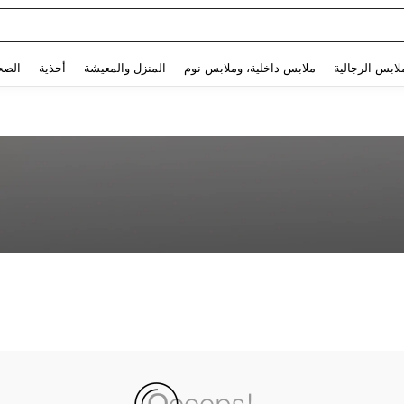
Use up and down arrow keys to البحث الأخير and البحث والعثور. Press Enter to select.
لابس الرجالية
ملابس داخلية، وملابس نوم
المنزل والمعيشة
أحذية
الصح