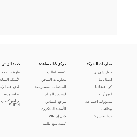
معلومات الشركة
مركز & المساعدة
خدمة الزبائن
حول شي ان
كيفية الطلب
طريقة الدفع
اتصال بنا
معلومات الشحن
الأسئلة الشائع
كن أعضاءنا
المنتجات المسترجعة
الدفع عند الإس
لوق أزياء
استرداد المبلغ
بطاقة هدية
برنامج كسب ا
مسؤولية اجتماعية
مرجع المقاس
SHEIN
وظائف
الأسئلة المتكررة
برنامج شركاء
شي إن VIP
كيفية تتبع طلبك