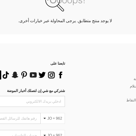
لا يوجد منتج متطابق. يرجى المحاولة عبر خيارات أخرى.
تابعنا على
ة
تلام
شتركي مع شي إن لتصلك أخبار الموضة
لنقاط
JO + 962
JO + 962