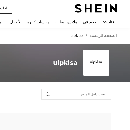
العاب
 navigate search
فئات
جديد في
ملابس نسائية
مقاسات كبيرة
الأطفال
الم
الصفحة الرئيسية
uipklsa
/
uipklsa