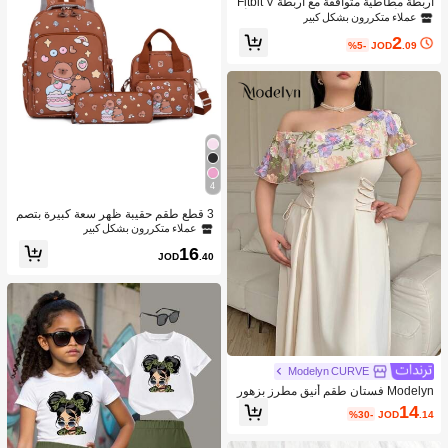
أربطة مطاطية متوافقة مع أربطة Fitbit V
ersa 2/أربطة Fitbit Versa 2 للسيدات/أرب
عملاء متكررون بشكل كبير
طة Fitbit Versa، مع إبزيم مغناطيسي، أر
2
بطة ساعة ذكية من نايلون ناعم ل- Fitbit
%5-
JOD
.09
Versa 2/Versa/Versa Lite/SE
4
3 قطع طقم حقيبة ظهر سعة كبيرة بتصم
يم كابيبارا الكرتوني الجميل، مناسبة للمد
عملاء متكررون بشكل كبير
رسة والتخرج ومناسبات متنوعة
16
JOD
.40
Modelyn CURVE
Modelyn فستان طقم أنيق مطرز بزهور
بخامة إضافية مع ياقة غير متماثلة الحجم
14
%30-
JOD
.14