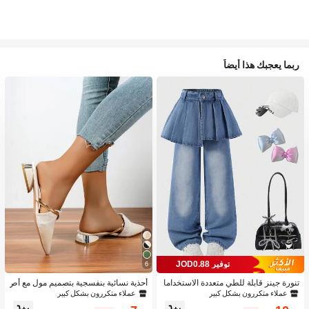
ربما يعجبك هذا أيضاً
توفير JOD0.88
6
تنورة جينز قابلة للطي متعددة الاستخداما
أحذية نسائية بنفسجية بتصميم مول مع أص
ت بتصميم قطعتين للبنات 1 قطعة
بع مدبب وكعب منخفض، أحذية من الجلد ا
عملاء متكررون بشكل كبير
عملاء متكررون بشكل كبير
لمدبوغ للحفلات الخارجية بتصميم أنيق وك