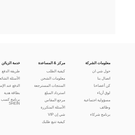
معلومات الشركة
مركز & المساعدة
خدمة الزبائن
حول شي ان
كيفية الطلب
طريقة الدفع
اتصال بنا
معلومات الشحن
الأسئلة الشائع
كن أعضاءنا
المنتجات المسترجعة
الدفع عند الإس
لوق أزياء
استرداد المبلغ
بطاقة هدية
برنامج كسب ا
مسؤولية اجتماعية
مرجع المقاس
SHEIN
وظائف
الأسئلة المتكررة
برنامج شركاء
شي إن VIP
كيفية تتبع طلبك