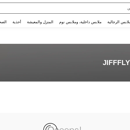
ن
Use up and down arrow keys to البحث الأخير and البحث والعثور. Press Enter to select.
لابس الرجالية
ملابس داخلية، وملابس نوم
المنزل والمعيشة
أحذية
الصح
JIFFFLY