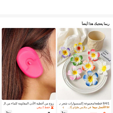
ربما يعجبك هذا أيضاً
8/4/1 قطعة/مجموعة إكسسوارات شعر ب
زوج من أغطية الأذن المقاومة للماء من ال
نقشة زهور استوائية، مشابك شعر بلومير
سيليكون لصبغ الشعر، أداة تصفيف الشع
فقط 2 بيقي
9# الأفضل مبيعا
في ملابس هاواي إكسسوارات
يا ملونة، مناسبة لعطلات الشاطئ والتص
ر في صالون الحلاقة