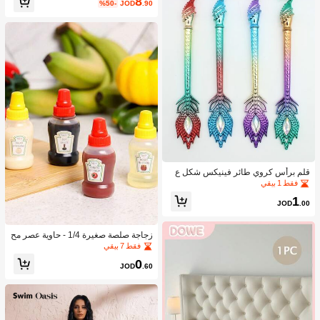
8
%50-
JOD
.90
قلم برأس كروي طائر فينيكس شكل ع
شوائي قطعة واحدة
فقط 1 بيقي
1
JOD
.00
زجاجة صلصة صغيرة 1/4 - حاوية عصر مح
مولة للتوابل لصلصة الطماطم والزيت و
فقط 7 بيقي
صلصة الصويا والعسل - بلاستيك، مثالية ل
0
غداء المكتب، حاوية بلاستيكية محمولة، أد
JOD
.60
وات مطبخ للنزهات المكتبية