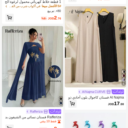
1 قطعة خلاط كهربائي محمول لرغوة الح
ليب، رغاية الحليب القابلة للشحن - شحن
5# الأفضل مبيعا
في أكواب شرب من الفولاذ المقاوم للصدأ جهاز رغوة ال
USB، 3 سرعات، خلاط حليب كهربائي ص
80+. تم بيع
غير، مناسب للقهوة/اللاتيه/الكابتشينو/الش
2
وكولاتة الساخنة/البيض
%8-
JOD
.76
6
Al Najma CURVE
Al Najma فستان كاجوال بلون أحادي ذو
ياقة على شكل حرف V لحجم كبير للنسا
17
JOD
.00
ء
Rafferiza
Rafferiza فستان نسائي من الشيفون بد
ون أكمام بتفاصيل متداخلة ، وردي
فقط 10 بيقي