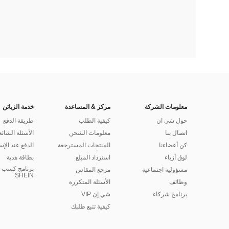
معلومات الشركة
مركز & المساعدة
خدمة الزبائن
حول شي ان
كيفية الطلب
طريقة الدفع
اتصال بنا
معلومات الشحن
الأسئلة الشائع
كن أعضاءنا
المنتجات المسترجعة
الدفع عند الإس
لوق أزياء
استرداد المبلغ
بطاقة هدية
برنامج كسب ا
مسؤولية اجتماعية
مرجع المقاس
SHEIN
وظائف
الأسئلة المتكررة
برنامج شركاء
شي إن VIP
كيفية تتبع طلبك