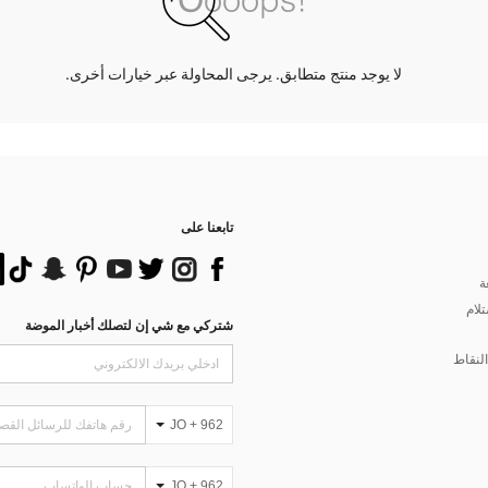
لا يوجد منتج متطابق. يرجى المحاولة عبر خيارات أخرى.
تابعنا على
ة
تلام
شتركي مع شي إن لتصلك أخبار الموضة
لنقاط
JO + 962
JO + 962