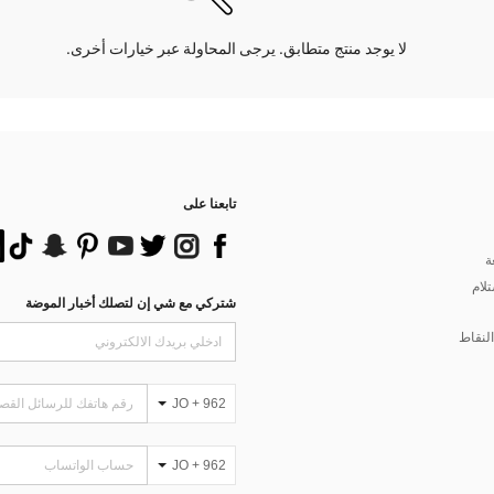
لا يوجد منتج متطابق. يرجى المحاولة عبر خيارات أخرى.
تابعنا على
ة
تلام
شتركي مع شي إن لتصلك أخبار الموضة
لنقاط
JO + 962
JO + 962