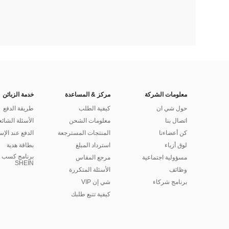
معلومات الشركة
مركز & المساعدة
خدمة الزبائن
حول شي ان
كيفية الطلب
طريقة الدفع
اتصال بنا
معلومات الشحن
الأسئلة الشائع
كن أعضاءنا
المنتجات المسترجعة
الدفع عند الإس
لوق أزياء
استرداد المبلغ
بطاقة هدية
برنامج كسب ا
مسؤولية اجتماعية
مرجع المقاس
SHEIN
وظائف
الأسئلة المتكررة
برنامج شركاء
شي إن VIP
كيفية تتبع طلبك