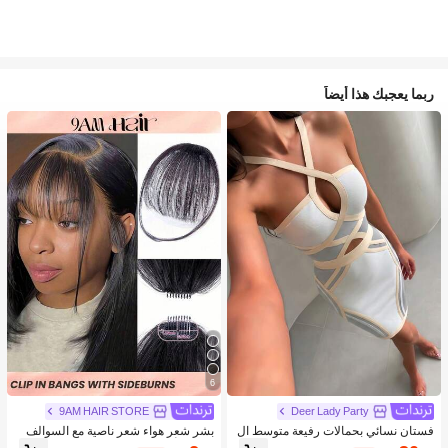
ربما يعجبك هذا أيضاً
6
9AM HAIR STORE
Deer Lady Party
فستان نسائي بحمالات رفيعة متوسط ال
بشر شعر هواء شعر ناصية مع السوالف
طول ضيق الجسم، فستان صيفي مفرغ
طبيعي أسود لون مقطع شعر الناصية في