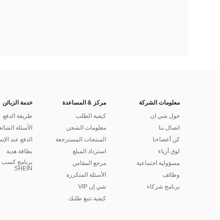
معلومات الشركة
مركز & المساعدة
خدمة الزبائن
حول شي ان
كيفية الطلب
طريقة الدفع
اتصال بنا
معلومات الشحن
الأسئلة الشائع
كن أعضاءنا
المنتجات المسترجعة
الدفع عند الإس
لوق أزياء
استرداد المبلغ
بطاقة هدية
برنامج كسب ا
مسؤولية اجتماعية
مرجع المقاس
SHEIN
وظائف
الأسئلة المتكررة
برنامج شركاء
شي إن VIP
كيفية تتبع طلبك