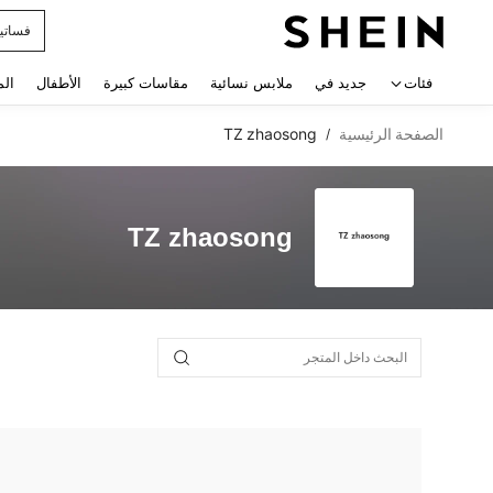
فساتي
 navigate search
فئات
جديد في
ملابس نسائية
مقاسات كبيرة
الأطفال
الم
الصفحة الرئيسية
TZ zhaosong
/
TZ zhaosong