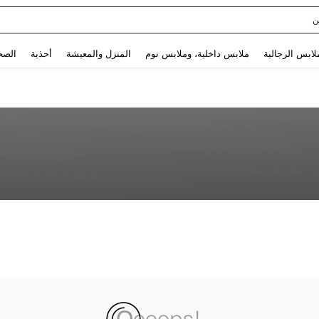
ن
Use up and down arrow keys to البحث الأخير and البحث والعثور. Press Enter to select.
لابس الرجالية
ملابس داخلية، وملابس نوم
المنزل والمعيشة
أحذية
الصح