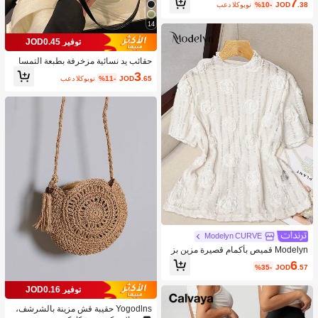
7
.38
JOD
%10-
بعد الكوبون
14
توفير JOD0.45
حقائب يد نسائية مزخرفة بطبعة التمسا
ح، حقائب كتف كورية الطراز للسيدات، ح
3
.65
JOD
%11-
بعد الكوبون
قائب كتف موضة جديدة، حقائب هلال بس
يطة للتنقل اليومي، نقود قديمة
Modelyn CURVE
Modelyn قميص بأكمام قصيرة مزين بز
خارف زهرية ثلاثية الأبعاد ذو طوق واسع لل
6
%35-
JOD
.57
مقاسات الكبيرة
توفير JOD0.16
Yogodlns حقيبة قش مزينة بالشرشف،