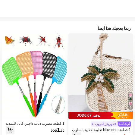
ربما يعجبك هذا أيضاً
8
توفير JOD0.07
1 قطعة مضرب ذباب داخلي قابل للتمديد
#حورية_الغروب
من الفولاذ المقاوم للصدأ، مقبض PVC م
1
1 قطعة Novachic تعليقة حقيبة بأسلوب
JOD
.30
ضاد للانزلاق، مضرب بعوض من البولي بر
العطلات مزينة بالخرز على شكل نجمة الب