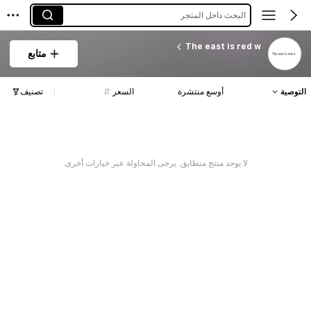
البحث داخل المتجر
The east is red w
متابع
التوصية
أوسع منتشرة
السعر
تصنيف
لا يوجد منتج متطابق. يرجى المحاولة عبر خيارات أخرى.