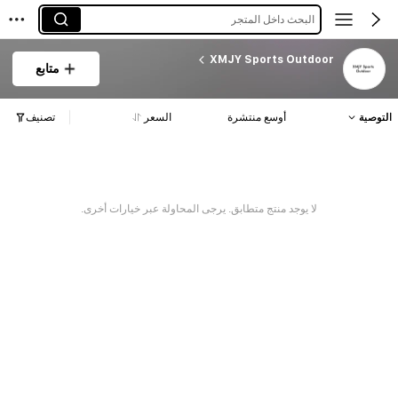
البحث داخل المتجر
XMJY Sports Outdoor
متابع
التوصية
أوسع منتشرة
السعر
تصنيف
لا يوجد منتج متطابق. يرجى المحاولة عبر خيارات أخرى.