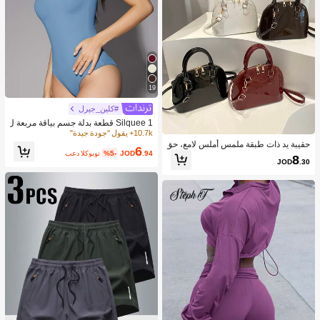
19
#كلين_جيرل
Silquee 1 قطعة بدلة جسم بياقة مربعة ل
ون سادة
10.7k+ يقول "جودة جيدة"
حقيبة يد ذات طبقة ملمس أملس لامع، حق
6
.94
JOD
%5-
بعد الكوبون
يبة كروس بسيطة للنساء للتنقل اليومي
8
JOD
.30