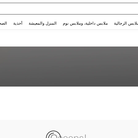
Use up and down arrow keys to البحث الأخير and البحث والعثور. Press Enter to select.
لابس الرجالية
ملابس داخلية، وملابس نوم
المنزل والمعيشة
أحذية
الصح