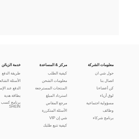
معلومات الشركة
مركز & المساعدة
خدمة الزبائن
حول شي ان
كيفية الطلب
طريقة الدفع
اتصال بنا
معلومات الشحن
الأسئلة الشائع
كن أعضاءنا
المنتجات المسترجعة
الدفع عند الإس
لوق أزياء
استرداد المبلغ
بطاقة هدية
برنامج كسب ا
مسؤولية اجتماعية
مرجع المقاس
SHEIN
وظائف
الأسئلة المتكررة
برنامج شركاء
شي إن VIP
كيفية تتبع طلبك