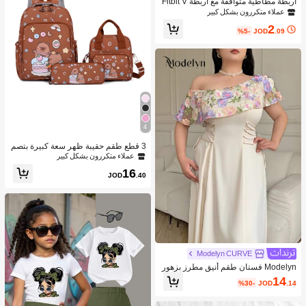
أربطة مطاطية متوافقة مع أربطة Fitbit V
ersa 2/أربطة Fitbit Versa 2 للسيدات/أرب
عملاء متكررون بشكل كبير
طة Fitbit Versa، مع إبزيم مغناطيسي، أر
2
بطة ساعة ذكية من نايلون ناعم ل- Fitbit
%5-
JOD
.09
Versa 2/Versa/Versa Lite/SE
4
3 قطع طقم حقيبة ظهر سعة كبيرة بتصم
يم كابيبارا الكرتوني الجميل، مناسبة للمد
عملاء متكررون بشكل كبير
رسة والتخرج ومناسبات متنوعة
16
JOD
.40
Modelyn CURVE
Modelyn فستان طقم أنيق مطرز بزهور
بخامة إضافية مع ياقة غير متماثلة الحجم
14
%30-
JOD
.14