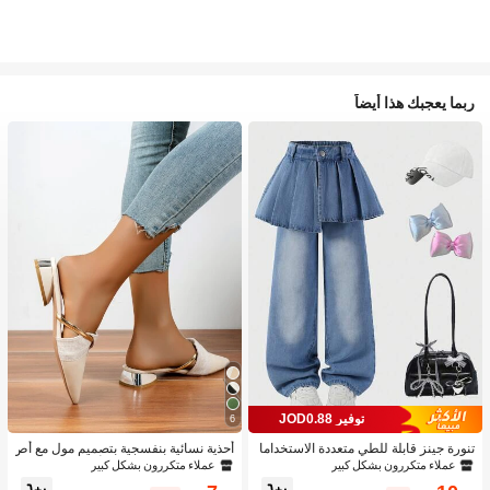
ربما يعجبك هذا أيضاً
توفير JOD0.88
6
تنورة جينز قابلة للطي متعددة الاستخداما
أحذية نسائية بنفسجية بتصميم مول مع أص
ت بتصميم قطعتين للبنات 1 قطعة
بع مدبب وكعب منخفض، أحذية من الجلد ا
عملاء متكررون بشكل كبير
عملاء متكررون بشكل كبير
لمدبوغ للحفلات الخارجية بتصميم أنيق وك