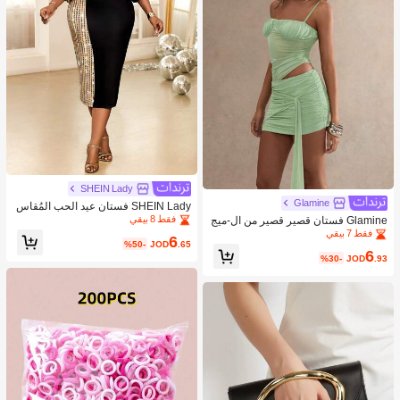
SHEIN Lady
Glamine
SHEIN Lady فستان عيد الحب المُقاس
الكبير، ملابس نسائية للعطلات والشاطئ
فقط 8 بيقي
Glamine فستان قصير قصير من ال-ميج
والصيف
مع لصقة من اللحم المفروم للنساء في ال
فقط 7 بيقي
6
%50-
JOD
.65
خريف للعودة إلى المدرسة
6
%30-
JOD
.93