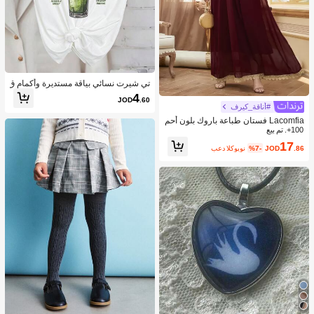
تي شيرت نسائي بياقة مستديرة وأكمام ق
صيرة، مطبوع عليه حروف وطباعة إحسا
4
JOD
.60
س الشرب لمحبي الماتشا
#أناقة_كيرف
Lacomfia فستان طباعة باروك بلون أحم
100+. تم بيع
ر غامق ،للنساء مناسب لارتداء في عيد ال
ميلاد
17
.86
JOD
%7-
بعد الكوبون