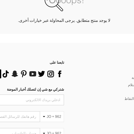
لا يوجد منتج متطابق. يرجى المحاولة عبر خيارات أخرى.
تابعنا على
ة
تلام
شتركي مع شي إن لتصلك أخبار الموضة
لنقاط
JO + 962
JO + 962