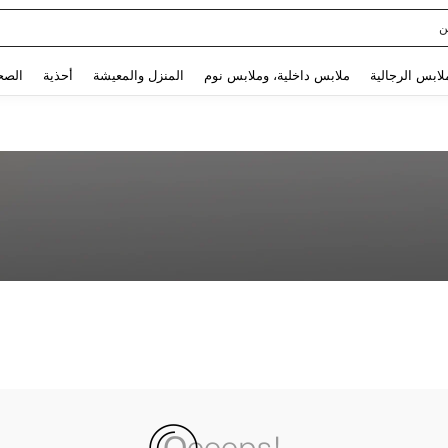
ن
Use up and down arrow keys to البحث الأخير and البحث والعثور. Press Enter to select.
لابس الرجالية
ملابس داخلية، وملابس نوم
المنزل والمعيشة
أحذية
الصح