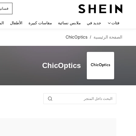
فساتي
 navigate search
فئات
جديد في
ملابس نسائية
مقاسات كبيرة
الأطفال
الم
الصفحة الرئيسية
ChicOptics
/
ChicOptics