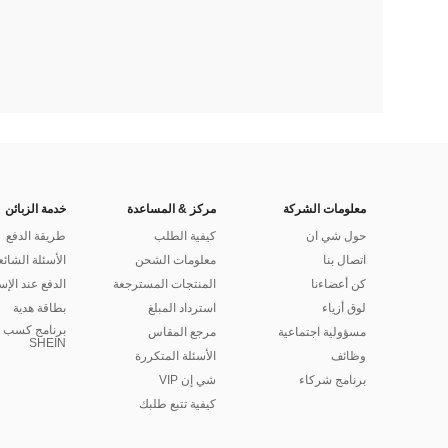
معلومات الشركة
مركز & المساعدة
خدمة الزبائن
حول شي ان
كيفية الطلب
طريقة الدفع
اتصال بنا
معلومات الشحن
الأسئلة الشائع
كن أعضاءنا
المنتجات المسترجعة
الدفع عند الإس
لوق أزياء
استرداد المبلغ
بطاقة هدية
برنامج كسب ا
مسؤولية اجتماعية
مرجع المقاس
SHEIN
وظائف
الأسئلة المتكررة
برنامج شركاء
شي إن VIP
كيفية تتبع طلبك