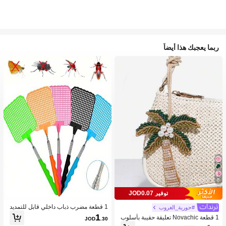
ربما يعجبك هذا أيضاً
8
توفير JOD0.07
1 قطعة مضرب ذباب داخلي قابل للتمديد
#حورية_الغروب
من الفولاذ المقاوم للصدأ، مقبض PVC م
1
1 قطعة Novachic تعليقة حقيبة بأسلوب
JOD
.30
ضاد للانزلاق، مضرب بعوض من البولي بر
العطلات مزينة بالخرز على شكل نجمة الب