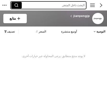
البحث داخل المتجر
jianpengjp
متابع
التوصية
أوسع منتشرة
السعر
تصنيف
لا يوجد منتج متطابق. يرجى المحاولة عبر خيارات أخرى.