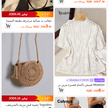
7
.38
JOD
%10-
بعد الكوبون
14
توفير JOD0.45
حقائب يد نسائية مزخرفة بطبعة التمسا
ح، حقائب كتف كورية الطراز للسيدات، ح
3
.65
JOD
%11-
بعد الكوبون
قائب كتف موضة جديدة، حقائب هلال بس
يطة للتنقل اليومي، نقود قديمة
Modelyn CURVE
Modelyn قميص بأكمام قصيرة مزين بز
خارف زهرية ثلاثية الأبعاد ذو طوق واسع لل
6
%35-
JOD
.57
مقاسات الكبيرة
توفير JOD0.16
Yogodlns حقيبة قش مزينة بالشرشف،