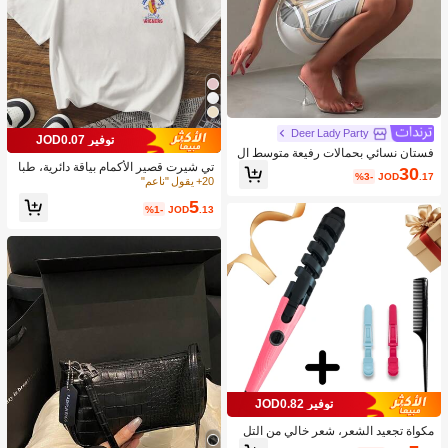
Deer Lady Party
توفير JOD0.07
فستان نسائي بحمالات رفيعة متوسط ال
تي شيرت قصير الأكمام بياقة دائرية، طبا
طول ضيق الجسم، فستان صيفي مفرغ
30
%3-
JOD
.17
عة رغيف الخبز بشكل كلب ساخن، بسي
مضلع بتصميم لفافات، جمالي خريفي
20+ يقول "ناعم"
ط ومضحك للاستخدام اليومي، قمصان ن
5
سائية عصرية وشاملة باللون الأبيض
%1-
JOD
.13
توفير JOD0.82
مكواة تجعيد الشعر، شعر خالي من التل
ف، أفضل هدية للنساء