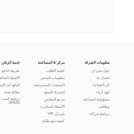
معلومات الشركة
مركز & المساعدة
خدمة الزبائن
حول شي ان
كيفية الطلب
طريقة الدفع
اتصال بنا
معلومات الشحن
الأسئلة الشائع
كن أعضاءنا
المنتجات المسترجعة
الدفع عند الإس
لوق أزياء
استرداد المبلغ
بطاقة هدية
برنامج كسب ا
مسؤولية اجتماعية
مرجع المقاس
SHEIN
وظائف
الأسئلة المتكررة
برنامج شركاء
شي إن VIP
كيفية تتبع طلبك