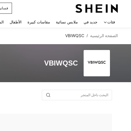
فساتي
 navigate search
فئات
جديد في
ملابس نسائية
مقاسات كبيرة
الأطفال
الم
الصفحة الرئيسية
VBIWQSC
/
VBIWQSC