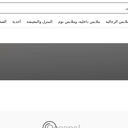
ن
Use up and down arrow keys to البحث الأخير and البحث والعثور. Press Enter to select.
لابس الرجالية
ملابس داخلية، وملابس نوم
المنزل والمعيشة
أحذية
الصح