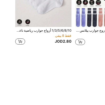
1/3/5/6/10 زوج جوارب بيلاتس مانعة للانزلاق، جوارب بيلاتس مانعة للانزلاق للسيدات، جوارب بيلاتس لاصقة، جوارب يوغا مع قبضة، جوارب رياضية باللون الأسود والأبيض والوردي
1/3/5/6/8/10 أزواج جوارب رياضية ناعمة ومريحة للرجال والنساء، جوارب طويلة للنساء، ملابس كاجوال وعملية يومية، جوارب رياضية باللونين الأسود والأبيض، الربيع والصيف والخريف والشتاء
فقط 8 بيقي
JOD2.80