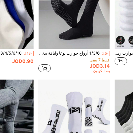
50 قطعة/40 قطعة/32 قطعة جوارب رياضية عصرية للجنسين باللونين الأسود والأبيض سميكة حتى منتصف الساق مريحة مخططة للعمل والكاجوال جوارب طويلة. شركة القرش. جوارب رياضية للجنسين ناعمة وخفيفة الوزن ومقاومة للروائح الكريهة.. مريحة رياضياً. دافئة في الخريف/الشتاء. هدية عيد الأم 24 قطعة/20 قطعة/1
1/3/6 أزواج جوارب يوغا ولياقة بدنية للنساء، جوارب رياضية بقاع مبطن، مناسبة لتمارين البيلاتس والجري ورفع الأثقال وتدريبات اللياقة البدنية الأرضية في جميع الفصول، ضرورية للمنزل والاستوديو، تصميم مريح.
%18-
%5-
فقط 7 بيقي
JOD0.90
JOD3.14
بعد الكوبون