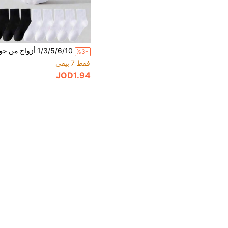
%3-
فقط 7 بيقي
JOD1.94