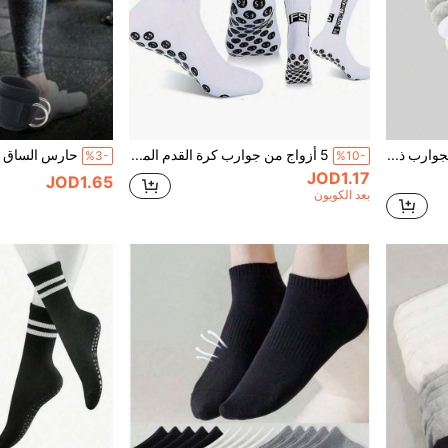
1/3/5/6/10 أزواج من الجوارب ذات اللون الموحد منخفضة الرقبة، جوارب كاحل ناعمة ومرنة كاجوال، جوارب كلاسيكية ذات لون موحد للرجال والنساء، مناسبة جداً للعمل والرياضة
5 أزواج من جوارب كرة القدم المبطنة بالسيليكون، جوارب تدريب متوسطة الطول، تصميم ماص للرطوبة، مناسبة لمباريات كرة القدم، مصممة للاعبي كرة القدم (2 أزواج/10 أزواج/6 أزواج/8 أزواج/12 زوج)
%3-
%10-
JOD1.17
JOD1.65
بعد الكوبون