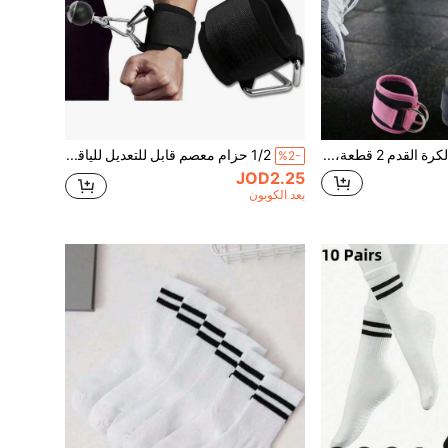
حارس الساق لكرة القدم 2 قطعة، للجنسين، كم ضغط الساق، يمكن أن يدعم ألم العظمة القصبية، مناسب لرياضات البيسبول والملاكمة والركل بالقدم والدراجات الجبلية وغيرها من الرياضات، خفيف الوزن
1/2 حزام معصم قابل للتعديل للياقة البدنية، تصميم مضاد للانزلاق، حزام عالي القوة، قبضة مضادة للانزلاق، مناسب لآلات الكابلات، رفع الأثقال، تمارين السحب، تمارين الظهر وغيرها - معدات اللياقة البدنية في الصالة الرياضية والمنزل - مناسب لآلات الكابلات، البارات، الدامبلز
%2-
JOD2.25
بعد الكوبون