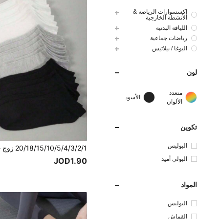
إكسسوارات الرياضة &
الأنشطة الخارجية
اللياقة البدنية
رياضات جماعية
اليوغا / بيلاتيس
لون
متعدد
الأسود
الألوان
تكوين
البوليس
تر
البولي أميد
JOD1.90
المواد
البوليس
تر
القماش