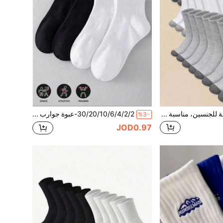
جوارب رياضية مريحة للجنسين، مناسبة للمناسبات الخارجية العادية، للارتداء في جميع الفصول. مثالية للارتداء اليومي المريح، ملابس الأزواج العادية، أسلوب النساء، تفاصيل شبكية، تصميم تهوية، ناعمة وسلسة، مناسبة لمختلف المهرجانات والرياضة والترفيه والأعمال والمناسبات اليومية الأخرى، على مدار السنة
30/20/10/6/4/2/2-عبوة جوارب رياضية مريحة ناعمة ماصة للرطوبة قابلة للتنفس مضادة للبكتيريا جوارب كاحل بلون موحد للجنسين ماصة للعرق مقاومة للروائح الكريهة مرنة ناعمة جوارب رياضية
%3-
JOD0.97