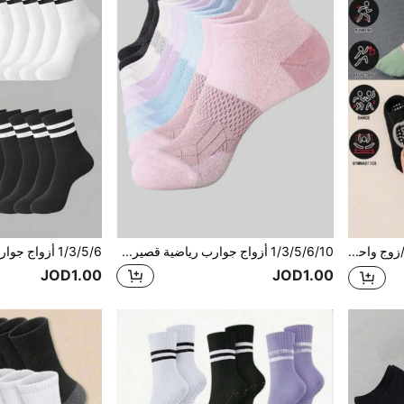
10 قطعة/5 قطع/3 قطع/زوج واحد جوارب يوجا احترافية، مانعة للانزلاق ومريحة، جوارب رياضية للياقة البدنية، جوارب للأرضيات الداخلية، سيليكون مانع للانزلاق، جوارب رقص مفتوحة الظهر قابلة للتنفس. مناسبة للتمارين المنزلية، صالة الألعاب الرياضية، جوارب رياضية للبيلاتس، متوسطة المرونة، عملية، واقية للقدم، جمالية عالية، غير قابلة للتشوه أو التكتل، جوارب بيلاتس
1/3/5/6/10 أزواج جوارب رياضية قصيرة منخفضة للنساء، جوارب أنبوبية قصيرة للياقة البدنية والريشة والجري مع لسان، مناسبة للربيع/الصيف
JOD1.00
JOD1.00