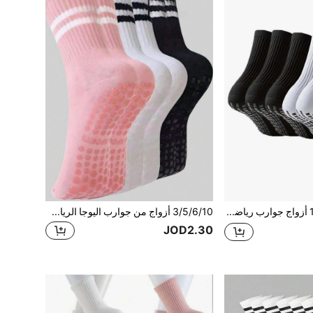
1/3/4/5/6/10 أزواج جوارب رياضية موحدة الجنس لكرة القدم، مناسبة للجري وكرة القدم وكرة السلة واللياقة البدنية ومختلف سيناريوهات التمرين
3/5/6/10 أزواج من جوارب اليوجا الرياضية متوسطة الطول للرجال والنساء، عشوائية، جوارب بيلاتس مع قبضة لليوجا النسائية جوارب طاقم غير قابلة للانزلاق لتمارين البار جوارب شبشب
JOD2.30