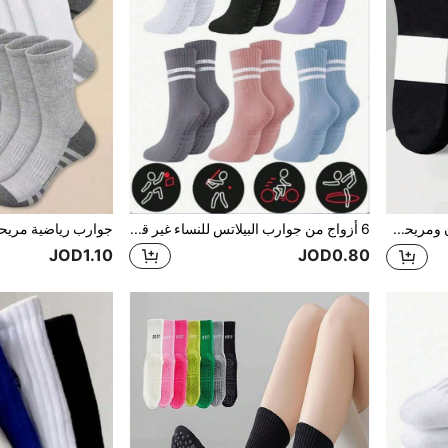
جوارب قارب خفيفة الوزن ومريحة وكاجوال للجنسين، جوارب كاحل منخفضة للربيع والصيف والخريف والشتاء، قماش نايلون محبوك، مناسبة للارتداء اليومي والمنزلي والرياضة الكاجوال، أسود ورمادي وأبيض
6 أزواج من جوارب البيلاتس للنساء غير قابلة للانزلاق، جوارب البيلاتس اللاصقة، جوارب اليوغا والباليه ذات القبضة، باللون الأسود والأبيض والوردي، مناسبة لجميع الفصول، هدية مثالية للعائلة والأصدقاء (عيد الميلاد، رأس السنة) (6/3/1 زوج)
JOD1.10
JOD0.80