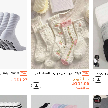
20/18/15/10/5/4/3/2/1 زوج جوارب مريحة وناعمة ومرطبة ومضادة للبكتيريا للجنسين، هدية عيد الأم، مناسبة للرجال والنساء جوارب عالية الفخذ، مرنة وناعمة ومريحة، لون موحد عصري، مناسبة لجميع الفصول الربيع والصيف والخريف والشتاء
5/3/1 زوج من جوارب النساء المزينة بالزهور والكشكشة الموضة حتى منتصف الساق، مناسبة للارتداء اليومي، تُشحن عشوائياً
%9-
%5-
فقط 7 بيقي
JOD1.27
JOD2.09
بعد الكوبون