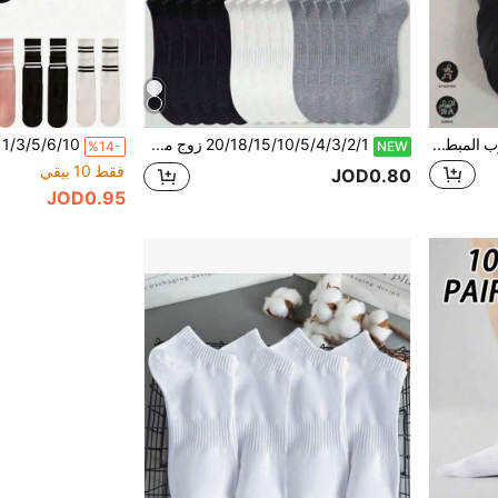
1/3/5/6/10/20 زوج من الجوارب المبطنة المحبوكة الناعمة والمريحة للجنسين - هدية عيد الأم المثالية للرجال والنساء. مرنة وناعمة - لون موحد عصري. الربيع والصيف والخريف والشتاء. ملابس كاجوال
20/18/15/10/5/4/3/2/1 زوج من الجوارب المريحة والناعمة والمرطبة والمضادة للبكتيريا للرجال والنساء، هدية عيد الأم مناسبة جداً للرجال والنساء، بارتفاع الفخذ. مرنة وناعمة ومريحة، بلون موحد عصري. للربيع والصيف والخريف والشتاء.
%14-
NEW
فقط 10 بيقي
JOD0.80
JOD0.95