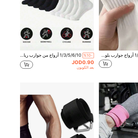
1/3/4/5/6/10 أزواج جوارب بلون موحد رقيقة متوسطة الطول للرجال والنساء، جوارب رياضية للأزواج، علامة تجارية لكرة السلة Ins
1/3/5/6/10 أزواج من جوارب رياضية ضيقة باللونين الأسود والأبيض للسيدات، جوارب رياضية للركوب والجري، جوارب مريحة يومية للعشاق والترفيه دافئة، مناسبة جداً للارتداء في المنزل
%10-
JOD0.90
بعد الكوبون