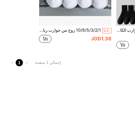
1/3/5/6/10 أزواج من جوارب الكاحل عالية الجودة للرجال، جوارب رياضية من النايلون قابلة للتنفس، تصميم شبكي، جوارب كاحل صيفية رقيقة للرياضة والكاجوال، مقاس 36-46
10/6/5/3/2/1 زوج من جوارب رياضية أنيقة مخططة باللونين الأسود والأبيض للجنسين، جوارب محبوكة مريحة وناعمة - مثالية كهدايا عيد الأم؛ مرنة وناعمة للرجال والنساء على حد سواء. ملابس كاجوال.
%3-
JOD1.36
1
إجمالي 1 صفحة