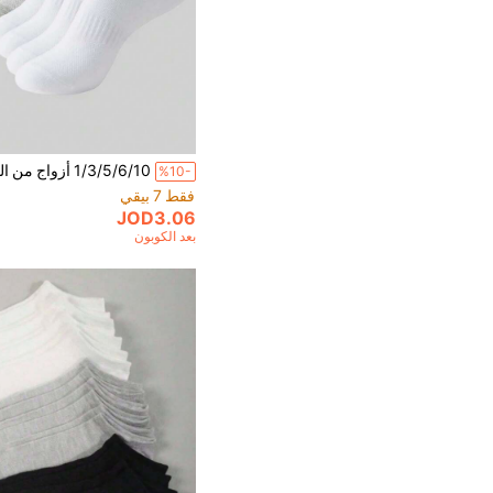
%10-
فقط 7 بيقي
JOD3.06
بعد الكوبون