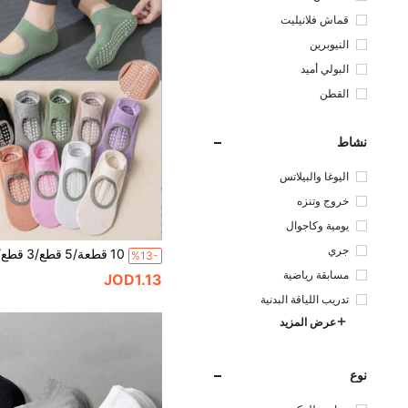
قماش فلانيليت
النيوبرين
البولي أميد
القطن
نشاط
اليوغا والبيلاتس
خروج وتنزه
يومية وكاجوال
جري
%13-
مسابقة رياضية
JOD1.13
تدريب اللياقة البدنية
عرض المزيد
نوع