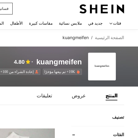
فستان
 navigate search
فئات
جديد في
ملابس نسائية
مقاسات كبيرة
الأطفال
الم
الصفحة الرئيسية
kuangmeifen
/
kuangmeifen
4.80
19K+ تم بيعها مؤخرًا
إعادة الشراء من 100+
المنتج
عروض
تعليقات
تصنيف
الفئات