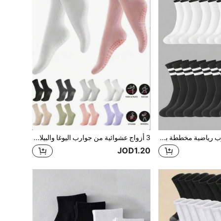
1/3/5/6 أزواج جوارب رياضية مخططة باللونين الأسود والأبيض للربيع والصيف، جوارب متوسطة الطول متعددة الاستخدامات، جوارب مخططة كاجوال للجنسين للرياضة والأنشطة الخارجية
3 أزواج عشوائية من جوارب اليوغا والبيلاتس متعددة الألوان (8 ألوان) مانعة للانزلاق، جوارب يوغا ملونة مع بطانة لاصقة وقابلة للتنفس، مناسبة للباليه واليوغا
JOD1.20