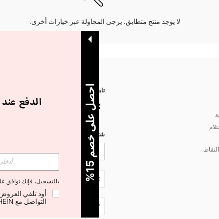
لا يوجد منتج متطابق. يرجى المحاولة عبر خيارات أخرى.
ا
%
تابعنا على
ة
تلام
شتركي مع شي إن لتصلك أخبار الموضة
لنقاط
5
ح
ص
ل
ع
ل
ى
خ
ص
م
1
JO + 962
بالتسجيل، فإنك توافق ع
التواصل مع SHEIN لإلغاء الاشتراك في أي وقت.
JO + 962