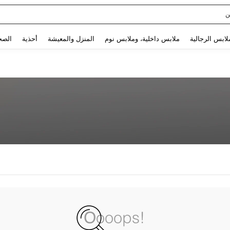
ن
Use up and down arrow keys to البحث الأخير and البحث والعثور. Press Enter to select.
لابس الرجالية
ملابس داخلية، وملابس نوم
المنزل والمعيشة
أحذية
الصح