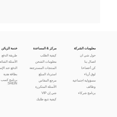
معلومات الشركة
مركز & المساعدة
خدمة الزبائن
حول شي ان
كيفية الطلب
طريقة الدفع
اتصال بنا
معلومات الشحن
الأسئلة الشائع
كن أعضاءنا
المنتجات المسترجعة
الدفع عند الإس
لوق أزياء
استرداد المبلغ
بطاقة هدية
برنامج كسب ا
مسؤولية اجتماعية
مرجع المقاس
SHEIN
وظائف
الأسئلة المتكررة
برنامج شركاء
شي إن VIP
كيفية تتبع طلبك