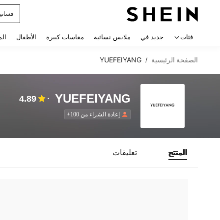
فساتي
 navigate search
فئات
جديد في
ملابس نسائية
مقاسات كبيرة
الأطفال
الم
الصفحة الرئيسية
YUEFEIYANG
/
YUEFEIYANG
4.89
إعادة الشراء من 100+
المنتج
تعليقات