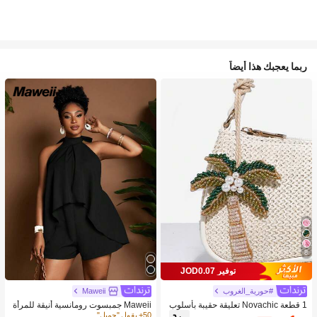
ربما يعجبك هذا أيضاً
8
توفير JOD0.07
#حورية_الغروب
Maweii
1 قطعة Novachic تعليقة حقيبة بأسلوب
Maweii جمبسوت رومانسية أنيقة للمرأة
العطلات مزينة بالخرز على شكل نجمة الب
ذات كتف مكشوف وظهر مكشوف المقا
50+ يقول "جميل"