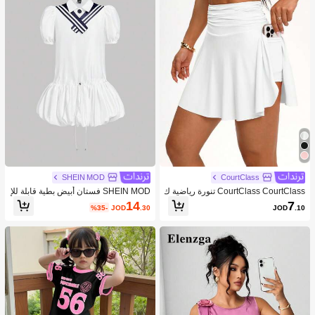
SHEIN MOD
CourtClass
CourtClass CourtClass تنورة رياضية ك
SHEIN MOD فستان أبيض بطية قابلة للإ
اجوال للنساء قصيرة الخصر رقيقة
زالة والياقة الكحلية للسيدات
14
7
%35-
JOD
.30
JOD
.10