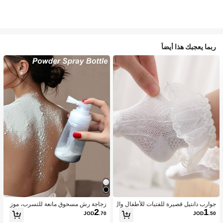
ربما يعجبك هذا أيضاً
جوارب دانتيل قصيرة للفتيات للأطفال وال
زجاجة رش مسحوق مانعة للتسرب، موز
2
1
رضع بنمط الأميرة اللطيفة، الخامة، مريح
ع مسحوق متعدد الاستخدامات، هزاز مس
JOD
.70
JOD
.50
ة ومتوفرة بتصميم دانتيل بأجنحة بيضاء و
حوق تالك منزلي محمول، حاوية قابلة لإعا