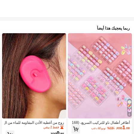
ربما يعجبك هذا أيضاً
6
أظافر أطفال ناو للتركيب السريع، (168
زوج من أغطية الأذن المقاومة للماء من ال
1
قطعة و 24 قطعة) أظافر صناعية مسبقة
سيليكون لصبغ الشعر، أداة تصفيف الشع
فقط 2 بيقي
.08
JOD
%10-
بعد الكوبون
اللصق للأطفال، مجموعة أظافر صناعية
ر في صالون الحلاقة
0
JOD
.90