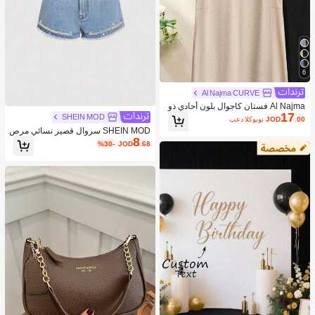
6
Al Najma CURVE
Al Najma فستان كاجوال بلون أحادي ذو
17
ياقة على شكل حرف V لحجم كبير للنسا
SHEIN MOD
.00
JOD
بعد الكوبون
ء
SHEIN MOD سروال قصير نسائي مرص
8
ع بالراين والخرز الزجاجي وباللون الجينز
%30-
JOD
.68