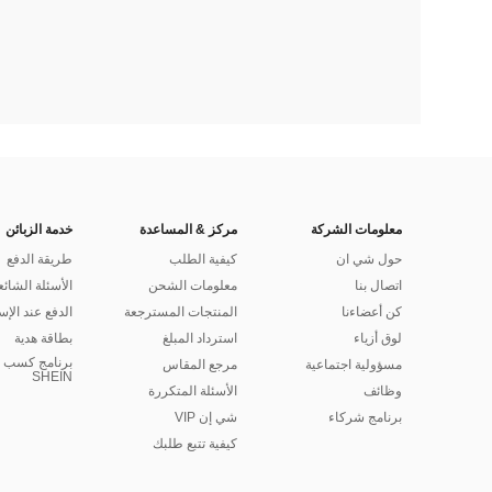
معلومات الشركة
مركز & المساعدة
خدمة الزبائن
حول شي ان
كيفية الطلب
طريقة الدفع
اتصال بنا
معلومات الشحن
الأسئلة الشائع
كن أعضاءنا
المنتجات المسترجعة
الدفع عند الإس
لوق أزياء
استرداد المبلغ
بطاقة هدية
برنامج كسب ا
مسؤولية اجتماعية
مرجع المقاس
SHEIN
وظائف
الأسئلة المتكررة
برنامج شركاء
شي إن VIP
كيفية تتبع طلبك