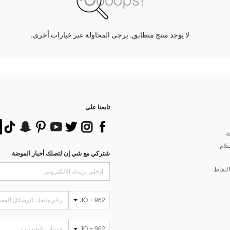
لا يوجد منتج متطابق. يرجى المحاولة عبر خيارات أخرى.
تابعنا على
ة
تلام
شتركي مع شي إن لتصلك أخبار الموضة
لنقاط
JO + 962
JO + 962