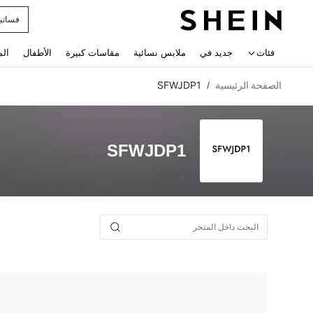
فساتي
 navigate search
فئات
جديد في
ملابس نسائية
مقاسات كبيرة
الأطفال
الم
الصفحة الرئيسية
SFWJDP1
/
SFWJDP1