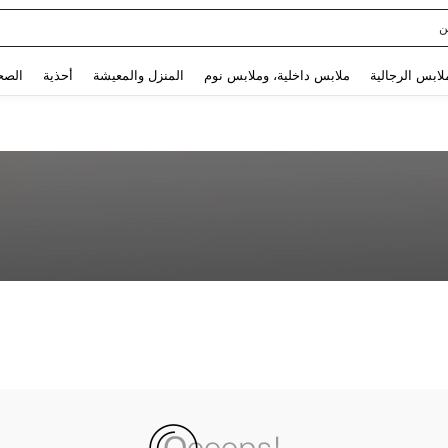
ن
Use up and down arrow keys to البحث الأخير and البحث والعثور. Press Enter to select.
لابس الرجالية
ملابس داخلية، وملابس نوم
المنزل والمعيشة
أحذية
الصح