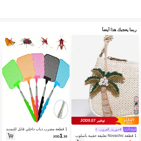
ربما يعجبك هذا أيضاً
8
توفير JOD0.07
1 قطعة مضرب ذباب داخلي قابل للتمديد
#حورية_الغروب
من الفولاذ المقاوم للصدأ، مقبض PVC م
1
1 قطعة Novachic تعليقة حقيبة بأسلوب
JOD
.30
ضاد للانزلاق، مضرب بعوض من البولي بر
العطلات مزينة بالخرز على شكل نجمة الب