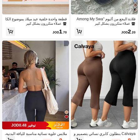
قلادة البجع من ألبوم "Among My Swa
قطعة واحدة خلفية عيد ميلاد بموضوع الكا
n"، هدية لعشاق الموسيقى
بيبارا الوردي، ملصق خلفية كرتونية كابيبار
عملاء متكررون بشكل كبير
عملاء متكررون بشكل كبير
ا لحفلة عيد ميلاد الحيوانات، ديكورات معل
1
2
قة للاستخدام الداخلي والخارجي
JOD
.70
JOD
.20
توفير JOD0.48
Calvaya بنطلون كابري نسائي بتصميم و
ملابس علوية نسائية مناسبة للياقة البدنية،
اسع مناسب لكبار الحجم، بلون أحادي وج
قصيرة ومطابقة للجسم، بأكمام شفافة ب