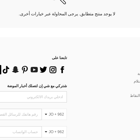
لا يوجد منتج متطابق. يرجى المحاولة عبر خيارات أخرى.
تابعنا على
ة
تلام
شتركي مع شي إن لتصلك أخبار الموضة
لنقاط
JO + 962
JO + 962