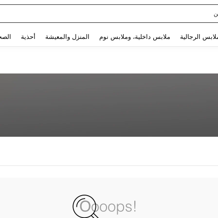
ن
Use up and down arrow keys to البحث الأخير and البحث والعثور. Press Enter to select.
لابس الرجالية
ملابس داخلية، وملابس نوم
المنزل والمعيشة
أحذية
الصح