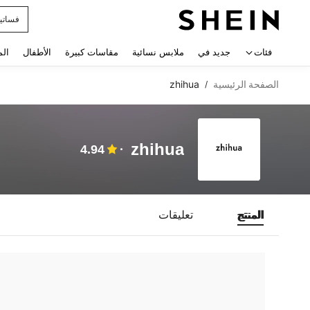
فساتي
 navigate search
فئات
جديد في
ملابس نسائية
مقاسات كبيرة
الأطفال
الم
الصفحة الرئيسية
zhihua
/
zhihua
4.94
المنتج
تعليقات