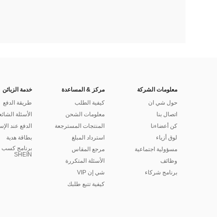
معلومات الشركة
مركز & المساعدة
خدمة الزبائن
حول شي ان
كيفية الطلب
طريقة الدفع
اتصال بنا
معلومات الشحن
الأسئلة الشائع
كن أعضاءنا
المنتجات المسترجعة
الدفع عند الإس
لوق أزياء
استرداد المبلغ
بطاقة هدية
برنامج كسب ا
مسؤولية اجتماعية
مرجع المقاس
SHEIN
وظائف
الأسئلة المتكررة
برنامج شركاء
شي إن VIP
كيفية تتبع طلبك