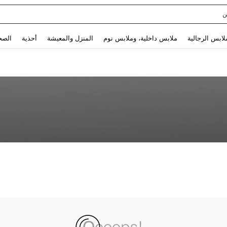
ن
Use up and down arrow keys to البحث الأخير and البحث والعثور. Press Enter to select.
لابس الرجالية
ملابس داخلية، وملابس نوم
المنزل والمعيشة
أحذية
الصح