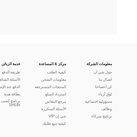
معلومات الشركة
مركز & المساعدة
خدمة الزبائن
حول شي ان
كيفية الطلب
طريقة الدفع
اتصال بنا
معلومات الشحن
الأسئلة الشائع
كن أعضاءنا
المنتجات المسترجعة
الدفع عند الإس
لوق أزياء
استرداد المبلغ
بطاقة هدية
برنامج كسب ا
مسؤولية اجتماعية
مرجع المقاس
SHEIN
وظائف
الأسئلة المتكررة
برنامج شركاء
شي إن VIP
كيفية تتبع طلبك