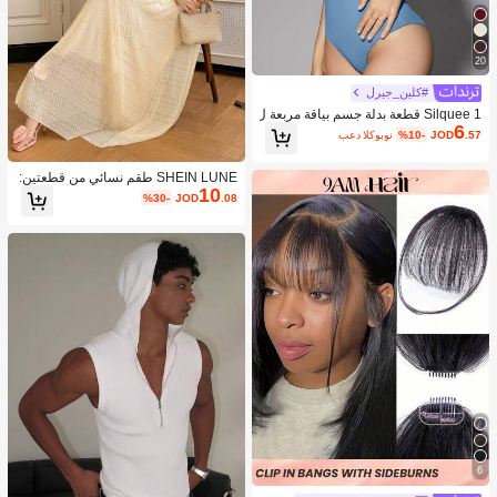
20
#كلين_جيرل
Silquee 1 قطعة بدلة جسم بياقة مربعة ل
6
ون سادة
.57
JOD
%10-
بعد الكوبون
SHEIN LUNE طقم نسائي من قطعتين:
10
توب ضيق بطبعة زهور مع ربطة أمامية + ت
%30-
JOD
.08
نورة عطلة رومانسية (تشكيلة عشوائية)
6