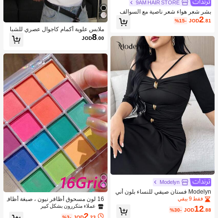
9AM HAIR STORE
بشر شعر هواء شعر ناصية مع السوالف
2
طبيعي أسود لون مقطع شعر الناصية في
%15-
JOD
.81
وصلة شعر مبتدئ ودي حقيقي بسيط الى
ملابس علوية أكمام كاجوال عصري للشبا
ارتداء
8
ب مع سحاب وبقلنسوة رفيع مخطط
JOD
.00
Modelyn
Modelyn فستان صيفي للنساء بلون أني
ق مفتوح الكتف
16 لون مسحوق أظافر نيون ، صبغة أظاف
فقط 9 بيقي
ر فلورسنت لامعة ، مناسبة لإنشاء تصامي
عملاء متكررون بشكل كبير
12
%30-
JOD
.88
م أظافر أومبري زاهية باللون الوردي والأ
2
%3-
JOD
.23