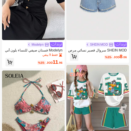
Modelyn
SHEIN MOD
SHEIN MOD سروال قصير نسائي مرص
Modelyn فستان صيفي للنساء بلون أني
ع بالراين والخرز الزجاجي وباللون الجينز
ق مفتوح الكتف
فقط 9 بيقي
8
%35-
JOD
.06
11
%35-
JOD
.96