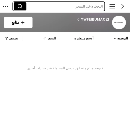
البحث داخل المتجر
YWFEIBUMAOZI
متابع
التوصية
أوسع منتشرة
السعر
تصنيف
لا يوجد منتج متطابق. يرجى المحاولة عبر خيارات أخرى.