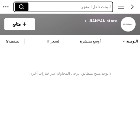
البحث داخل المتجر
JIANYAN store
متابع
التوصية
أوسع منتشرة
السعر
تصنيف
لا يوجد منتج متطابق. يرجى المحاولة عبر خيارات أخرى.