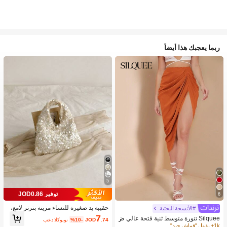
ربما يعجبك هذا أيضاً
5
توفير JOD0.86
6
حقيبة يد صغيرة للنساء مزينة بترتر لامع،
#الأنسجة النحتية
قابضة أنيقة للسهرات مناسبة للمواعيد وا
7
Silquee تنورة متوسط ثنية فتحة عالي ض
.74
JOD
%10-
بعد الكوبون
لحفلات والمناسبات
يق
1k+ يقول "قماش جيد"