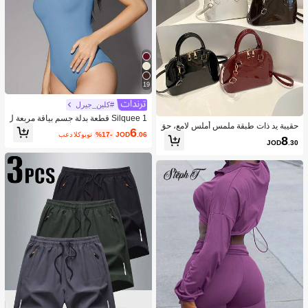
19
#كلين_جيرل
Silquee 1 قطعة بدلة جسم بياقة مربعة ل
حقيبة يد ذات طبقة ملمس أملس لامع، حق
ون سادة
6
.06
JOD
%17-
بعد الكوبون
يبة كروس بسيطة للنساء للتنقل اليومي
8
JOD
.30