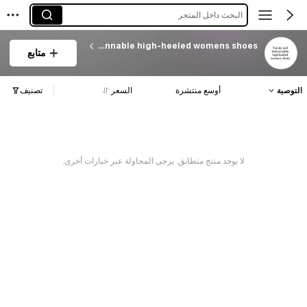
البحث داخل المتجر
Trendy and fashionnable high-heeled womens shoes
متابع
التوصية
أوسع منتشرة
السعر
تصنيف
لا يوجد منتج متطابق. يرجى المحاولة عبر خيارات أخرى.