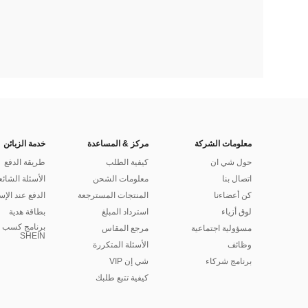
معلومات الشركة
مركز & المساعدة
خدمة الزبائن
حول شي ان
كيفية الطلب
طريقة الدفع
اتصال بنا
معلومات الشحن
الأسئلة الشائع
كن أعضاءنا
المنتجات المسترجعة
الدفع عند الإس
لوق أزياء
استرداد المبلغ
بطاقة هدية
برنامج كسب ا
مسؤولية اجتماعية
مرجع المقاس
SHEIN
وظائف
الأسئلة المتكررة
برنامج شركاء
شي إن VIP
كيفية تتبع طلبك