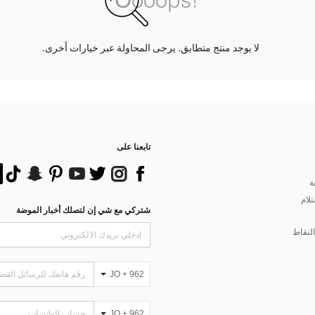
لا يوجد منتج متطابق. يرجى المحاولة عبر خيارات أخرى.
تابعنا على
ة
تلام
شتركي مع شي إن لتصلك أخبار الموضة
لنقاط
JO + 962
JO + 962