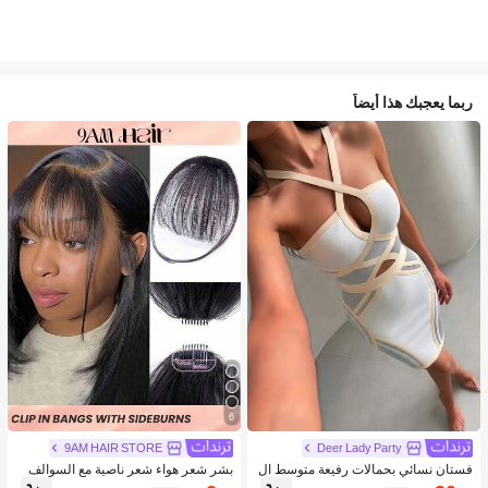
ربما يعجبك هذا أيضاً
6
9AM HAIR STORE
Deer Lady Party
فستان نسائي بحمالات رفيعة متوسط ال
بشر شعر هواء شعر ناصية مع السوالف
طول ضيق الجسم، فستان صيفي مفرغ
طبيعي أسود لون مقطع شعر الناصية في