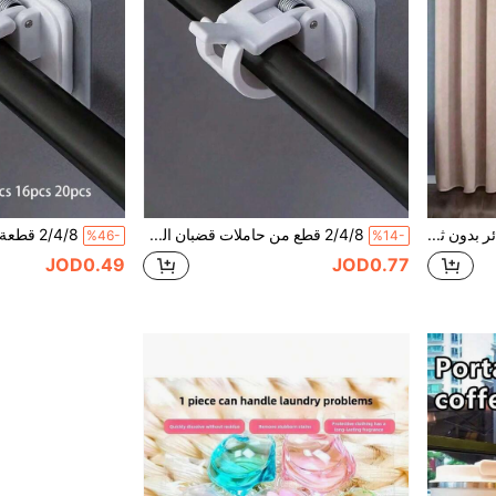
24-2 قطعة. حامل الستائر بدون ثقب مع لاصق ذاتي، حامل جداري لاصق، مشابك تعليق، خطاطيف تثبيت ستائر قوية. تركيب قضبان الستائر بدون مسامير. خطاطيف الستائر قابلة للتعديل. مناسبة للحمامات والمطابخ والفنادق والغرف النوم، رفوف تخزين الحمام، رفوف خلف الباب، رفوف مناشف المطبخ، خطاطيف الحائط، شماعات الحائط، رفوف مفاتيح الحائط، شماعات المعاطف.
2/4/8 قطع من حاملات قضبان الستائر اللاصقة ذاتياً، تعديل خطافات قضبان الستائر، مشابك قضبان الستائر القابلة للتوسيع، مناسبة للمنزل والمعيشة والنوم والمطبخ والحمام وفنادق قضبان الستائر
%46-
%14-
JOD0.49
JOD0.77