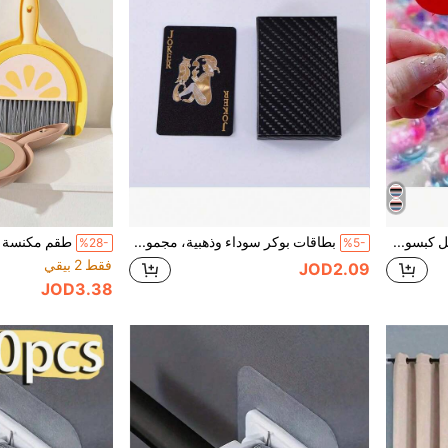
100-5 قطعة منظف غسيل كبسولات 6 في 1، كرات إزالة البقع القوية المعطرة، كرات تنظيف غسيل متعددة الأغراض ذات رائحة عطرية، رائحة طويلة الأمد، تنعيم الأقمشة، كرات منظف غسيل محمولة، لوازم الغسيل
بطاقات بوكر سوداء وذهبية، مجموعة بطاقات لعب عالية الجودة مقاومة للتمزق، تصميم قلب ذهبي فاخر برقائق الذهب، صندوق تخزين محمول، هدية ألعاب حفلات هالوين وعيد الشكر والكريسماس، بطاقات بوكر برقائق الذهب، شبكة ذهبية إبداعية، بطاقات بوكر ذهبية فاخرة بتصميم الدولار، متينة غير لامعة
%28-
%5-
فقط 2 بيقي
JOD2.09
JOD3.38