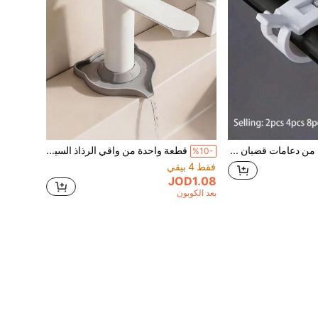
2/4/8 قطعة من دعامات قضبان الستائر اللاصقة ذاتيًا، خطافات قضبان الستائر، خطافات قضبان الستائر القابلة للتعديل، قضبان ستائر الحمام، خطافات مثبتة على الحائط، خطافات لاصقة قوية للأبواب في المطبخ والحمام، مناسبة للمنزل والغرفة المعيشية والنوم والمطبخ والحمام والفنادق
قطعة واحدة من واقي الرذاذ السيليكوني للحنفية، مانع للتسرب والرجوع للخلف، تصميم كرتوني لوسادة الرذاذ، اكسسوارات حوض المطبخ، حافة قابلة للتقليم، مناسبة لحوض الحمام وحوض المطبخ وحامل الأطباق، أداة مطبخ عملية
%10-
فقط 4 بيقي
JOD1.08
بعد الكوبون