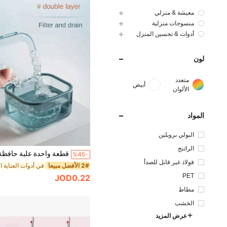
معيشة & منزلي
منسوجات منزلية
أدوات & تحسين المنزل
لون
متعدد
أبيض
الألوان
المواد
البولي بروبلين
الراتنج
%45-
فولاذ غير قابل للصدأ
2# الأفضل مبيعا
PET
JOD0.22
مطاط
الخشب
عرض المزيد