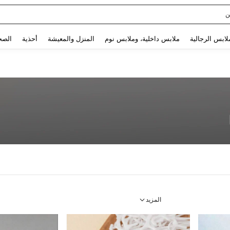
Use up and down arrow keys to البحث الأخير and البحث والعثور. Press Enter to select.
لابس الرجالية
ملابس داخلية، وملابس نوم
المنزل والمعيشة
أحذية
الصح
المزيد