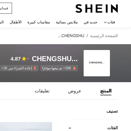
فستان
 navigate search
فئات
جديد في
ملابس نسائية
مقاسات كبيرة
الأطفال
الم
الصفحة الرئيسية
CHENGSHU...
/
CHENGSHU...
4.87
20K+ تم بيعها مؤخرًا
إعادة الشراء من 2K+
المنتج
عروض
تعليقات
تصنيف
الفئات