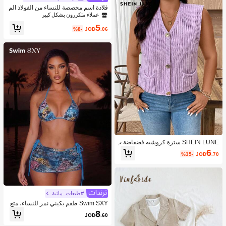
قلادة اسم مخصصة للنساء من الفولاذ الم
قاوم للصدأ بتصميم سلسلة فيجارو مقاوم
عملاء متكررون بشكل كبير
ة للماء للزفاف وعيد الميلاد والذكرى الس
5
نوية والتخرج وموضة الربيع
%8-
JOD
.06
SHEIN LUNE سترة كروشيه فضفاضة ب
حجم كبير للنساء بلونها الأحادي مع جيبين
6
%35-
JOD
.70
للاستخدام الصيفي
#طبعات_مائية
Swim SXY طقم بكيني نمر للنساء، متع
دد القطع، للعطلات، كاجوال، حمام السبا
8
JOD
.60
حة، الشاطئ، تشمس، بدلة سباحة جذابة