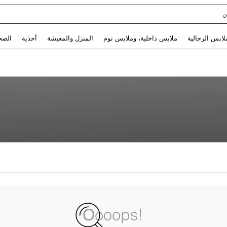
ن
Use up and down arrow keys to البحث الأخير and البحث والعثور. Press Enter to select.
لابس الرجالية
ملابس داخلية، وملابس نوم
المنزل والمعيشة
أحذية
الصح