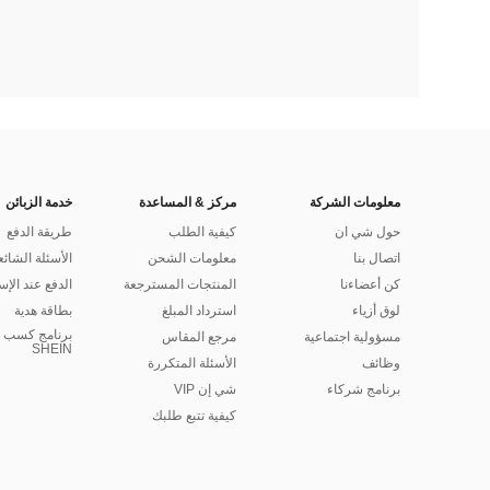
معلومات الشركة
مركز & المساعدة
خدمة الزبائن
حول شي ان
كيفية الطلب
طريقة الدفع
اتصال بنا
معلومات الشحن
الأسئلة الشائع
كن أعضاءنا
المنتجات المسترجعة
الدفع عند الإس
لوق أزياء
استرداد المبلغ
بطاقة هدية
برنامج كسب ا
مسؤولية اجتماعية
مرجع المقاس
SHEIN
وظائف
الأسئلة المتكررة
برنامج شركاء
شي إن VIP
كيفية تتبع طلبك