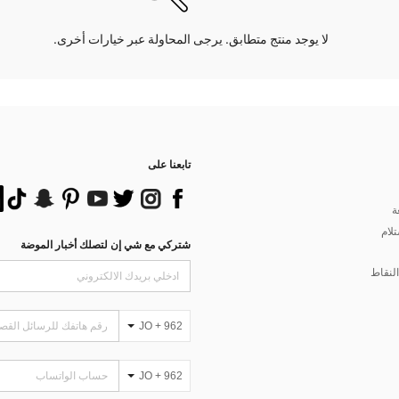
لا يوجد منتج متطابق. يرجى المحاولة عبر خيارات أخرى.
تابعنا على
ة
تلام
شتركي مع شي إن لتصلك أخبار الموضة
لنقاط
JO + 962
JO + 962