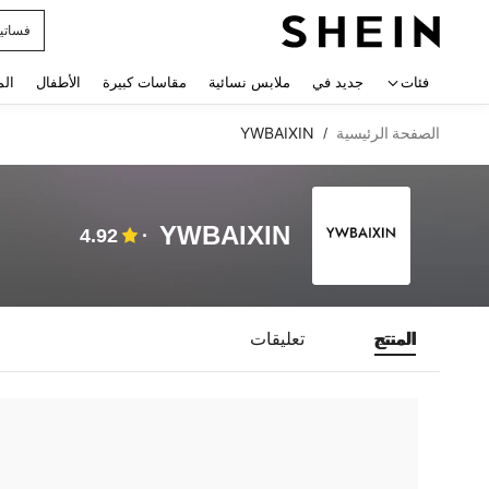
فساتي
 navigate search
فئات
جديد في
ملابس نسائية
مقاسات كبيرة
الأطفال
الم
الصفحة الرئيسية
YWBAIXIN
/
YWBAIXIN
4.92
المنتج
تعليقات