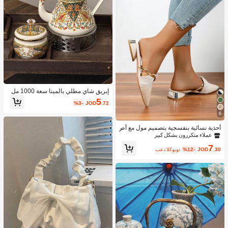
إبريق شاي مطلي بالمينا سعة 1000 مل
مع م거름기, متوفر أيضًا: وعاء مطلي بالم
5
%3-
JOD
.72
ينا، إبريق مطلي بالمينا بطراز نوردي رجع
ي، إبريق مطلي بالذهب، إبريق ماء/قهوة
6
متعدد الاستخدامات مقاوم للحرارة، زجاج
ة زيت/خل/ماء غير قابلة للكسر، إكسسوا
أحذية نسائية بنفسجية بتصميم مول مع أص
رات ديكور منزلي أنيقة. اليوم الوطني ال
بع مدبب وكعب منخفض، أحذية من الجلد ا
عملاء متكررون بشكل كبير
سعودي
لمدبوغ للحفلات الخارجية بتصميم أنيق وك
7
عب سميك، أحذية موسم العطلات
.30
JOD
%12-
بعد الكوبون