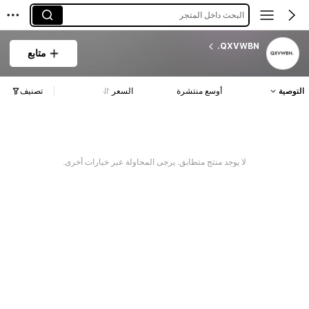
البحث داخل المتجر
QXVWBN.
متابع
التوصية
أوسع منتشرة
السعر
تصنيف
لا يوجد منتج متطابق. يرجى المحاولة عبر خيارات أخرى.