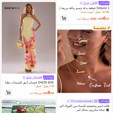
#كلين_جيرل
Silquee 1 قطعة بدلة جسم بياقة مربعة ل
ون سادة
10.8k+ يقول "جودة جيدة"
6
.57
JOD
%10-
بعد الكوبون
#فستان_ضيق
SHEIN BAE فستان أنيق للسيدات بطبا
عة زهرية وربطة رقبة ظهر عاري، مثالي
10+ يقول "جميل"
للعطلات
9
.90
JOD
بعد الكوبون
YZ Custom jewelry
قلادة اسم مخصصة للنساء من الفولاذ الم
قاوم للصدأ بتصميم سلسلة فيغارو مقاوم
عملاء متكررون بشكل كبير