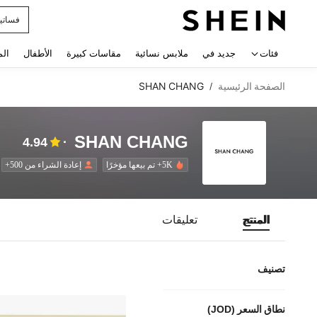
فساتي
 navigate search
فئات
جديد في
ملابس نسائية
مقاسات كبيرة
الأطفال
الم
الصفحة الرئيسية
SHAN CHANG
/
SHAN CHANG
4.94
5K+ تم بيعها مؤخرًا
إعادة الشراء من 500+
المنتج
تعليقات
تصنيف
نطاق السعر (JOD)