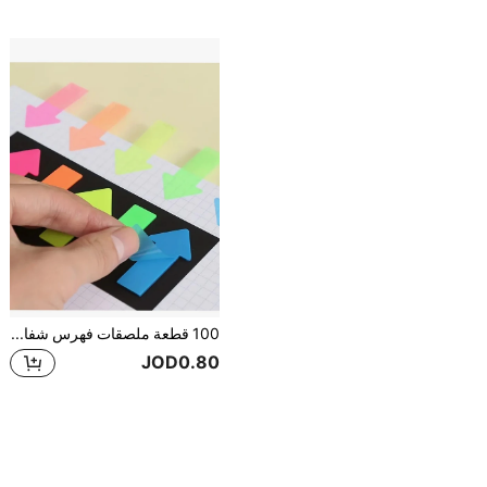
100 قطعة ملصقات فهرس شفافة فلورية على شكل سهم، دفتر ملاحظات قرطاسية للكتابة والتحديد، مستلزمات العودة إلى المدرسة
JOD0.80