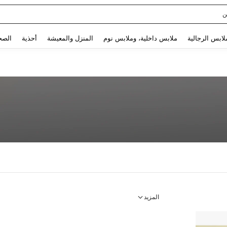
ن
Use up and down arrow keys to البحث الأخير and البحث والعثور. Press Enter to select.
لابس الرجالية
ملابس داخلية، وملابس نوم
المنزل والمعيشة
أحذية
الصح
المزيد