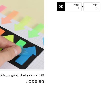
Max:
Min:
OK
JOD0.80