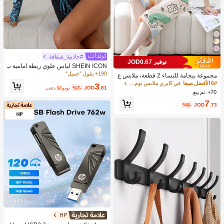
#جاذبية_شفافة
توفير JOD0.67
SHEIN ICON لباس علوي ربطة امامية ب
طباعة رخام شبكي شفاف بدون حمالة ص
190+ يقول "جميل"
مجموعة بيجامة للنساء 2 قطعة، ملابس ع
در
لوية كم قصير مطبوعة برسومات أرنب و
6# الأفضل مبيعا
في كابري ملابس نوم نسائية
3
.81
JOD
%7-
بعد الكوبون
زهور جميلة، بنطلون كاجوال 3/4 عصري،
70+. تم بيع
مناسب للربيع والصيف
7
%8-
JOD
.73
HP