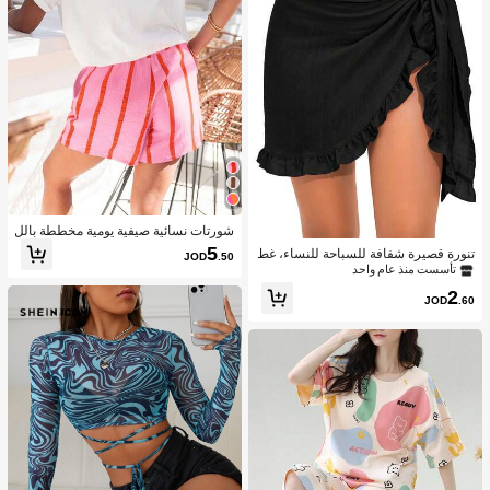
شورتات نسائية صيفية يومية مخططة بالل
ون الوردي
5
تنورة قصيرة شفافة للسباحة للنساء، غط
JOD
.50
اء للبكيني مع كشكشة في الحافة، غطاء
تأسست منذ عام واحد
للملابس السباحة والفساتين
2
JOD
.60