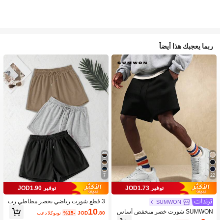
ربما يعجبك هذا أيضاً
7
22
توفير JOD1.73
توفير JOD1.90
3 قطع شورت رياضي بخصر مطاطي رب
SUMWON
طة فضفاض بلون واحد
10
SUMWON شورت خصر منخفض أساس
.80
JOD
%15-
بعد الكوبون
ي فضفاض بارتياح، بيرمودا ملابس منزلي