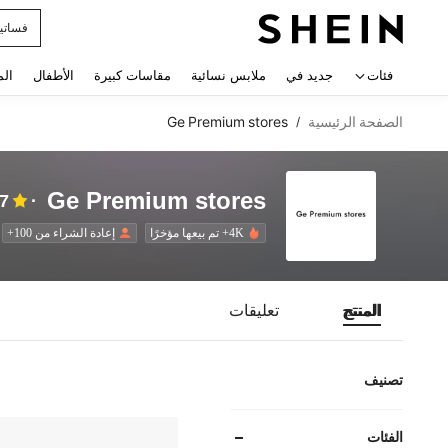
فساتي
 navigate search
فئات
جديد في
ملابس نسائية
مقاسات كبيرة
الأطفال
الم
الصفحة الرئيسية
Ge Premium stores
/
Ge Premium stores
87
4K+ تم بيعها مؤخرًا
إعادة الشراء من 100+
المنتج
تعليقات
تصنيف
الفئات