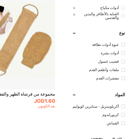
أدوات مكياج
العناية بالأظافر واليدين
والقدمين
نوع
عبوة أدوات نظافة
أدوات بشرة
قضيب غسول
ملفات وأطقم القدم
مقشرات القدم
المواد
JOD1.60
بعد الكوبون
أكريلونيتريل - ستايرين كوبوليم
ر
كربوراندوم
القماش