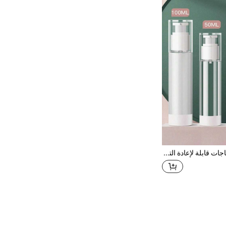
1 قطعة مجموعة زجاجات قابلة لإعادة التعبئة بمضخة شفافة محمولة بسيطة، 15مل/30مل/50مل/100مل زجاجات قابلة لإعادة التعبئة موزع لوشن بحجم السفر