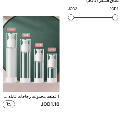
نطاق السعر (JOD)
JOD
2
JOD
1
1 قطعة مجموعة زجاجات قابلة لإعادة التعبئة بمضخة شفافة محمولة بسيطة، 15مل/30مل/50مل/100مل زجاجات قابلة لإعادة التعبئة موزع لوشن بحجم السفر
JOD1.10