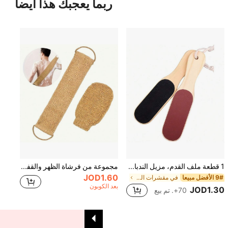
ربما يعجبك هذا أيضاً
1 قطعة ملف القدم، مزيل الندبات - يقشر ويملس القدمين
مجموعة من فرشاة الظهر والقفازات المقشرة من الليف الطبيعي - تقشير لطيف، أشرطة طويلة للاستخدام السهل، مناسبة لحمام الاستحمام وسبا الحمام، مجموعة تقشير الجسم قابلة لإعادة الاستخدام.
JOD1.60
9# الأفضل مبيعا
في مقشرات القدم أدوات العناية بالقدم واليد
بعد الكوبون
JOD1.30
70+. تم بيع