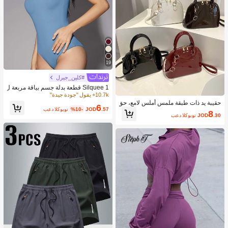
19
#كلين_جيرل
Silquee 1 قطعة بدلة جسم بياقة مربعة ل
ون سادة
10.7k+ يقول "جودة جيدة"
حقيبة يد ذات طبقة ملمس أملس لامع، حق
6
.57
JOD
%10-
بعد الكوبون
يبة كروس بسيطة للنساء للتنقل اليومي
8
.30
JOD
بعد الكوبون