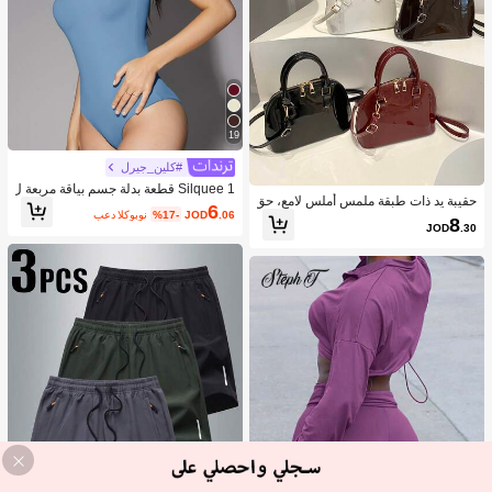
19
#كلين_جيرل
Silquee 1 قطعة بدلة جسم بياقة مربعة ل
حقيبة يد ذات طبقة ملمس أملس لامع، حق
ون سادة
6
.06
JOD
%17-
بعد الكوبون
يبة كروس بسيطة للنساء للتنقل اليومي
8
JOD
.30