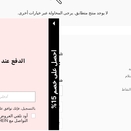
لا يوجد منتج متطابق. يرجى المحاولة عبر خيارات أخرى.
ا
%
تابعنا على
ة
تلام
شتركي مع شي إن لتصلك أخبار الموضة
لنقاط
5
ح
ص
ل
ع
ل
ى
خ
ص
م
1
JO + 962
بالتسجيل، فإنك توافق ع
التواصل مع SHEIN لإلغاء الاشتراك في أي وقت.
JO + 962