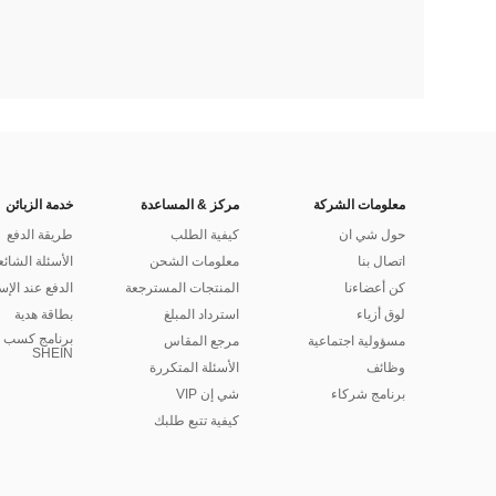
معلومات الشركة
مركز & المساعدة
خدمة الزبائن
حول شي ان
كيفية الطلب
طريقة الدفع
اتصال بنا
معلومات الشحن
الأسئلة الشائع
كن أعضاءنا
المنتجات المسترجعة
الدفع عند الإس
لوق أزياء
استرداد المبلغ
بطاقة هدية
برنامج كسب ا
مسؤولية اجتماعية
مرجع المقاس
SHEIN
وظائف
الأسئلة المتكررة
برنامج شركاء
شي إن VIP
كيفية تتبع طلبك