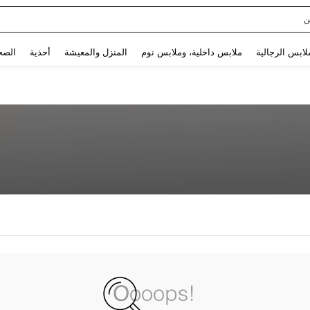
ن
Use up and down arrow keys to البحث الأخير and البحث والعثور. Press Enter to select.
لابس الرجالية
ملابس داخلية، وملابس نوم
المنزل والمعيشة
أحذية
الصح