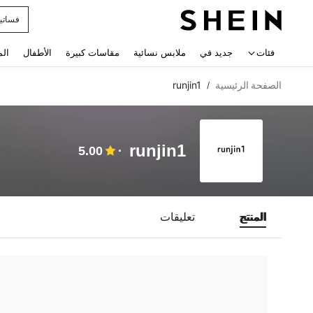
فساتي
 navigate search
فئات
جديد في
ملابس نسائية
مقاسات كبيرة
الأطفال
الم
الصفحة الرئيسية
runjin1
/
runjin1
5.00
المنتج
تعليقات