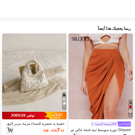
ربما يعجبك هذا أيضاً
5
توفير JOD0.69
6
حقيبة يد صغيرة للنساء مزينة بترتر لامع،
#الأنسجة النحتية
قابضة أنيقة للسهرات مناسبة للمواعيد وا
7
Silquee تنورة متوسط ثنية فتحة عالي ض
%8-
JOD
.91
لحفلات والمناسبات
يق