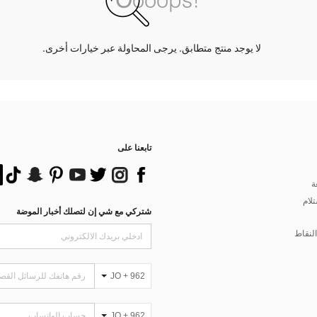
لا يوجد منتج متطابق. يرجى المحاولة عبر خيارات أخرى.
تابعنا على
ة
تلام
شتركي مع شي إن لتصلك أخبار الموضة
لنقاط
JO + 962
JO + 962