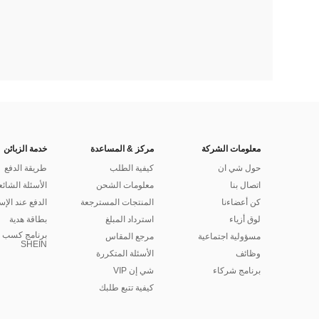
معلومات الشركة
مركز & المساعدة
خدمة الزبائن
حول شي ان
كيفية الطلب
طريقة الدفع
اتصال بنا
معلومات الشحن
الأسئلة الشائع
كن أعضاءنا
المنتجات المسترجعة
الدفع عند الإس
لوق أزياء
استرداد المبلغ
بطاقة هدية
برنامج كسب ا
مسؤولية اجتماعية
مرجع المقاس
SHEIN
وظائف
الأسئلة المتكررة
برنامج شركاء
شي إن VIP
كيفية تتبع طلبك