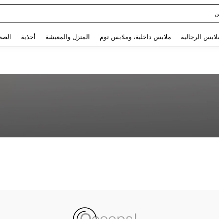
ن
Use up and down arrow keys to البحث الأخير and البحث والعثور. Press Enter to select.
لابس الرجالية
ملابس داخلية، وملابس نوم
المنزل والمعيشة
أحذية
الصح