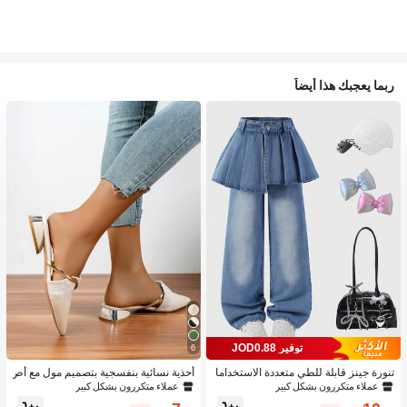
ربما يعجبك هذا أيضاً
توفير JOD0.88
6
تنورة جينز قابلة للطي متعددة الاستخداما
أحذية نسائية بنفسجية بتصميم مول مع أص
ت بتصميم قطعتين للبنات 1 قطعة
بع مدبب وكعب منخفض، أحذية من الجلد ا
عملاء متكررون بشكل كبير
عملاء متكررون بشكل كبير
لمدبوغ للحفلات الخارجية بتصميم أنيق وك