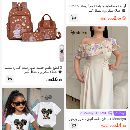
أربطة مطاطية متوافقة مع أربطة Fitbit V
ersa 2/أربطة Fitbit Versa 2 للسيدات/أرب
عملاء متكررون بشكل كبير
طة Fitbit Versa، مع إبزيم مغناطيسي، أر
2
بطة ساعة ذكية من نايلون ناعم ل- Fitbit
%5-
JOD
.09
Versa 2/Versa/Versa Lite/SE
4
3 قطع طقم حقيبة ظهر سعة كبيرة بتصم
يم كابيبارا الكرتوني الجميل، مناسبة للمد
عملاء متكررون بشكل كبير
رسة والتخرج ومناسبات متنوعة
16
JOD
.40
Modelyn CURVE
Modelyn فستان طقم أنيق مطرز بزهور
بخامة إضافية مع ياقة غير متماثلة الحجم
14
%30-
JOD
.14