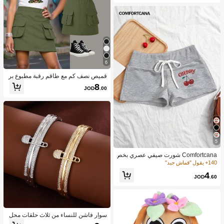
6
قميص نصف كم مع طاقم رقبة مطبوع بر
سمة فتاة بسيطة ولطيفة مع تنورة كارك
8
JOD
.00
و، ملابس صيفية عادية
5
Comfortcana شورت صيفي عصري بخص
ر بسحاب رسمة الكرز الرقيق
140+ يقول "قماش جيد"
4
JOD
.60
سوار فاشن للنساء من ثلاث حلقات محل
ى بأحجار زركونية قطعة واحدة