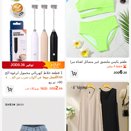
طقم بكيني ملتصق غير متماثل لفتاة مرا
توفير JOD0.36
هقة شاطئ صيفي
فقط 4 بيقي
6
JOD
.20
1 قطعة خلاط كهربائي محمول لرغوة الح
ليب، رغاية الحليب القابلة للشحن - شحن
5# الأفضل مبيعا
في أكواب شرب من الفولاذ المقاوم للصدأ جهاز رغوة ال
USB، 3 سرعات، خلاط حليب كهربائي ص
80+. تم بيع
غير، مناسب للقهوة/اللاتيه/الكابتشينو/الش
2
.64
JOD
%12-
بعد الكوبون
وكولاتة الساخنة/البيض