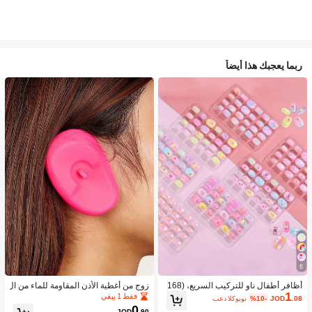
ربما يعجبك هذا أيضاً
6
أظافر أطفال ناو للتركيب السريع، (168
زوج من أغطية الأذن المقاومة للماء من ال
1
قطعة و 24 قطعة) أظافر صناعية مسبقة
سيليكون لصبغ الشعر، أداة تصفيف الشع
فقط 1 بيقي
.08
JOD
%10-
بعد الكوبون
اللصق للأطفال، مجموعة أظافر صناعية
ر في صالون الحلاقة
0
JOD
.90