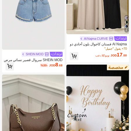
6
Al Najma CURVE
Al Najma فستان كاجوال بلون أحادي ذو
ياقة على شكل حرف V لحجم كبير للنسا
70+ يقول "جميل"
ء
17
SHEIN MOD
.00
JOD
بعد الكوبون
SHEIN MOD سروال قصير نسائي مرص
8
ع بالراين والخرز الزجاجي وباللون الجينز
%30-
JOD
.68