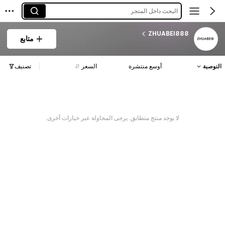
البحث داخل المتجر
ZHUABEI888
متابع
التوصية
أوسع منتشرة
السعر
تصنيف
لا يوجد منتج متطابق. يرجى المحاولة عبر خيارات أخرى.